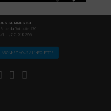
OUS SOMMES ICI
6 rue du Roi, suite 130
uébec, QC, G1K 2W5
ABONNEZ-VOUS À L'INFOLETTRE