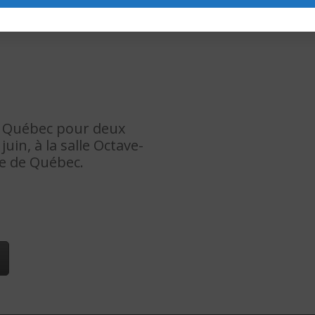
à Québec pour deux
uin, à la salle Octave-
e de Québec.