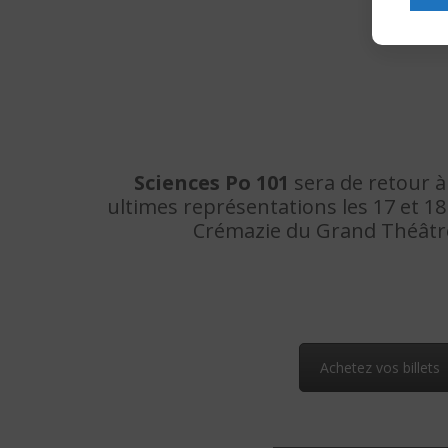
Sciences Po 101
sera de retour 
ultimes représentations les 17 et 18 j
Crémazie du Grand Théâtr
Achetez vos billets