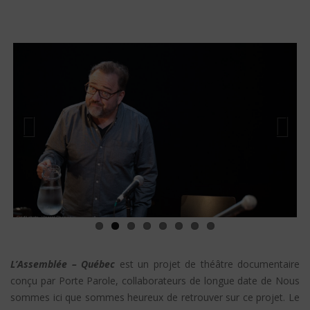
Previous
Next
L’Assemblée – Québec
est un projet de théâtre documentaire
conçu par Porte Parole, collaborateurs de longue date de Nous
sommes ici que sommes heureux de retrouver sur ce projet. Le