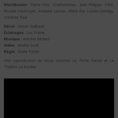
Distribution
: Pierre-Yves Charbonneau, Jean-Philippe Côté,
Rosalie Cournoyer, Andawa Laveau, Marie-Ève Lussier-Gariépy,
Christian Paul
Décor
: Simon Guilbault
Éclairages
: Luc Prairie
Musique
: Antoine Bédard
Vidéo
: Amélia Scott
Régie
: Émilie Potvin
Une coproduction de Nous sommes ici, Porte Parole et Le
Théâtre La Bordée