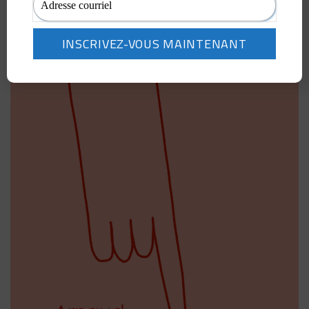
spectacle
Arnaud pour
Justine
.