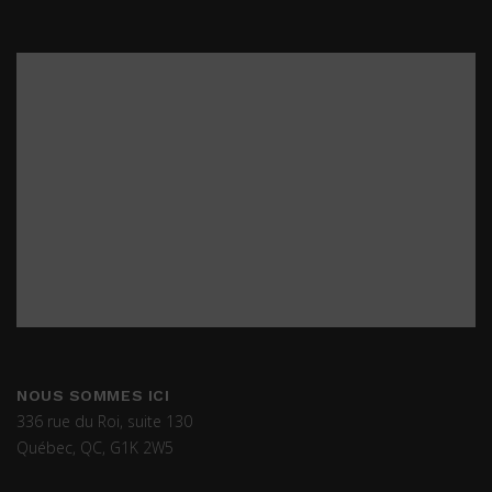
NOUS SOMMES ICI
336 rue du Roi, suite 130
Québec, QC, G1K 2W5